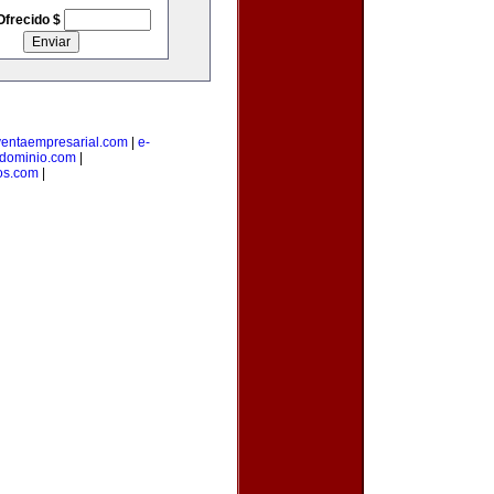
Ofrecido $
ventaempresarial.com
|
e-
edominio.com
|
os.com
|