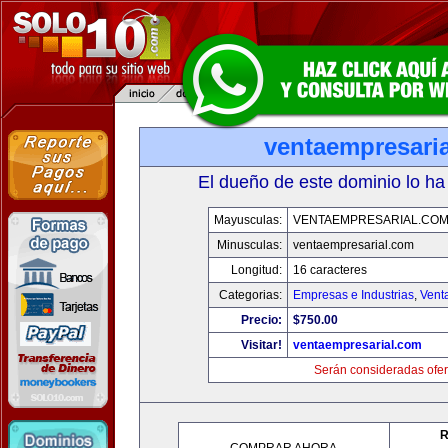
ventaempresari
El dueño de este dominio lo ha
Mayusculas:
VENTAEMPRESARIAL.CO
Minusculas:
ventaempresarial.com
Longitud:
16 caracteres
Categorias:
Empresas e Industrias
,
Vent
Precio:
$750.00
Visitar!
ventaempresarial.com
Serán consideradas ofer
R