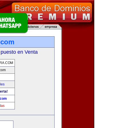
.com
 puesto en Venta
RA.COM
.com
les
erta!
.com
tas