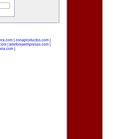
era.com
|
zonaproductos.com
|
.com
|
telefoniaempresas.com
|
aria.com
|