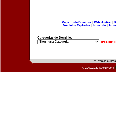
Registro de Dominios
|
Web Hosting
|
D
Dominios Expirados
|
Industrias
|
Indu
Categorías de Dominio:
[Pág. princi
** Precios expre
© 2002/2022 Solo10.com