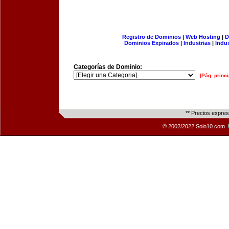
Registro de Dominios
|
Web Hosting
|
D
Dominios Expirados
|
Industrias
|
Indu
Categorías de Dominio:
[Pág. princi
** Precios expre
© 2002/2022 Solo10.com