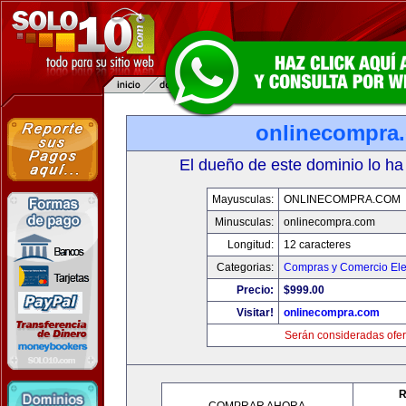
onlinecompra
El dueño de este dominio lo ha
Mayusculas:
ONLINECOMPRA.COM
Minusculas:
onlinecompra.com
Longitud:
12 caracteres
Categorias:
Compras y Comercio Ele
Precio:
$999.00
Visitar!
onlinecompra.com
Serán consideradas ofer
R