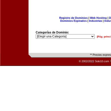
Registro de Dominios
|
Web Hosting
|
D
Dominios Expirados
|
Industrias
|
Indu
Categorías de Dominio:
[Pág. princi
** Precios expre
© 2002/2022 Solo10.com