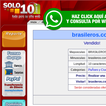
brasileros.
Vendido!
Mayusculas:
BRASILERO
Minusculas:
brasileros.co
Longitud:
10 caracteres
Categorias:
PaÃ­ses y Ci
Precio:
Realizar una 
Visitar!
brasileros.c
Serán consideradas ofer