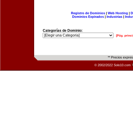
Registro de Dominios
|
Web Hosting
|
D
Dominios Expirados
|
Industrias
|
Indu
Categorías de Dominio:
[Pág. princi
** Precios expre
© 2002/2022 Solo10.com