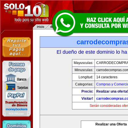
carrodecompra
El dueño de este dominio lo ha
Mayusculas:
CARRODECOMPRA
Minusculas:
carrodecompras.co
Longitud:
14 caracteres
Categorias:
Compras y Comercio
Precio:
Realizar una oferta
Visitar!
carrodecompras.c
Serán consideradas ofer
Realizar una Oferta