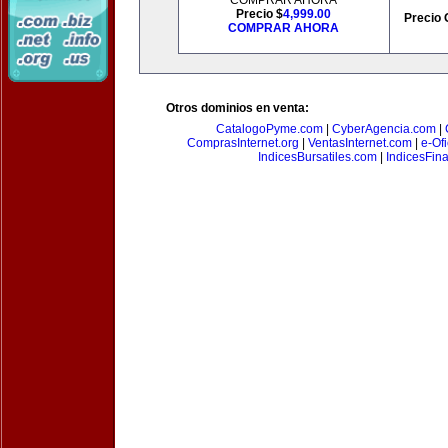
COMPRAR AHORA
Precio $
4,999.00
Precio 
COMPRAR AHORA
Otros dominios en venta:
CatalogoPyme.com
|
CyberAgencia.com
|
ComprasInternet.org
|
VentasInternet.com
|
e-Of
IndicesBursatiles.com
|
IndicesFin