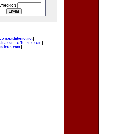
Ofrecido $
ComprasInternet.net
|
icina.com
|
e-Turismo.com
|
ancieros.com
|