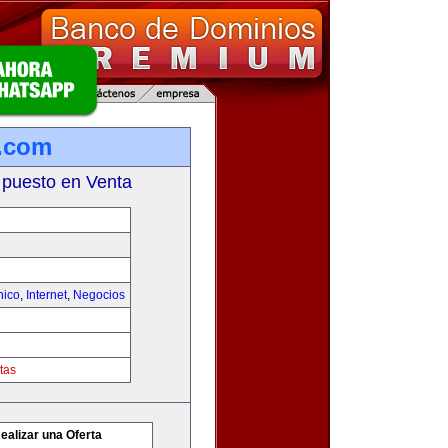
t.com
 puesto en Venta
nico
,
Internet
,
Negocios
tas
ealizar una Oferta