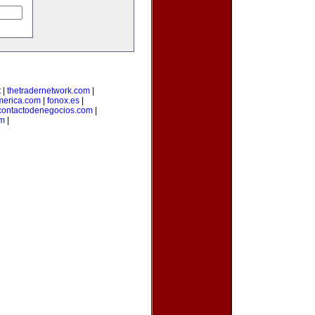
t
|
thetradernetwork.com
|
merica.com
|
fonox.es
|
contactodenegocios.com
|
m
|