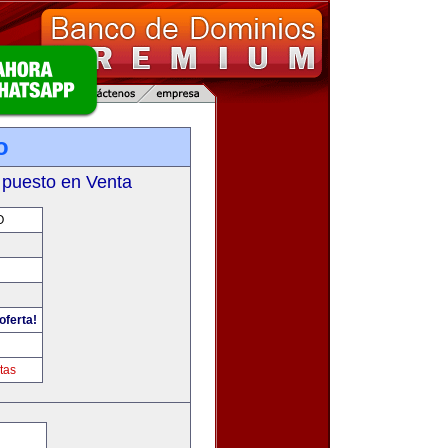
o
 puesto en Venta
O
oferta!
tas