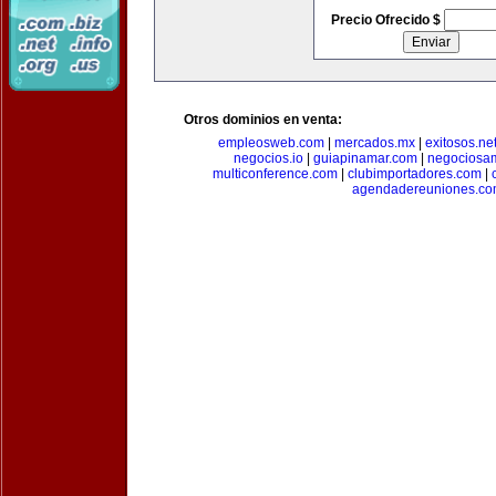
Precio Ofrecido $
Otros dominios en venta:
empleosweb.com
|
mercados.mx
|
exitosos.ne
negocios.io
|
guiapinamar.com
|
negociosa
multiconference.com
|
clubimportadores.com
|
agendadereuniones.co