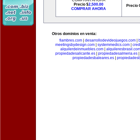
COMPRAR AHORA
Precio $
2,500.00
Precio 
COMPRAR AHORA
Otros dominios en venta:
fiambres.com
|
desarrollodevideojuegos.com
|
meetingsbydesign.com
|
systemmedics.com
|
cred
alquilerdeinmuebles.com
|
alquileresbrasil.co
propiedadesalicante.es
|
propiedadesalmeria.es
propiedadesbaleares.es
|
propiedadesb