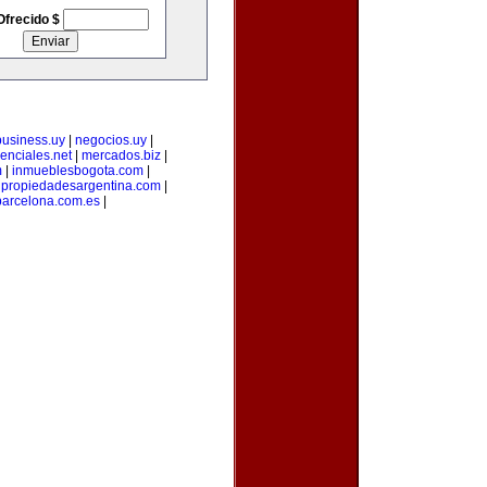
Ofrecido $
business.uy
|
negocios.uy
|
enciales.net
|
mercados.biz
|
m
|
inmueblesbogota.com
|
|
propiedadesargentina.com
|
arcelona.com.es
|