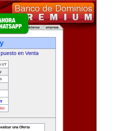
y
 puesto en Venta
.UY
y
s
uy
tas
ealizar una Oferta