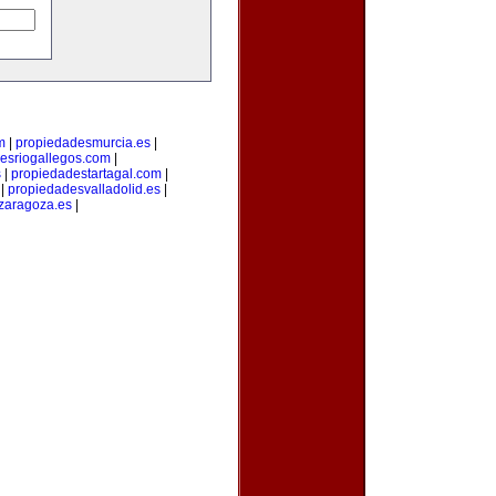
m
|
propiedadesmurcia.es
|
esriogallegos.com
|
s
|
propiedadestartagal.com
|
|
propiedadesvalladolid.es
|
zaragoza.es
|