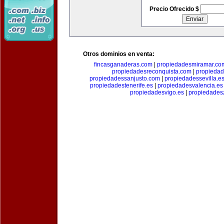
Precio Ofrecido $
Otros dominios en venta:
fincasganaderas.com
|
propiedadesmiramar.co
propiedadesreconquista.com
|
propiedad
propiedadessanjusto.com
|
propiedadessevilla.e
propiedadestenerife.es
|
propiedadesvalencia.es
propiedadesvigo.es
|
propiedades