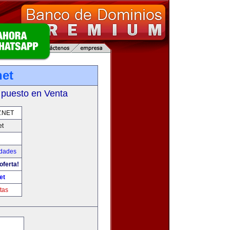
net
 puesto en Venta
.NET
et
udades
oferta!
et
tas