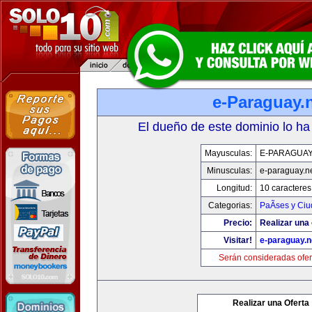
e-Paraguay.
El dueño de este dominio lo ha
Mayusculas:
E-PARAGUAY
Minusculas:
e-paraguay.n
Longitud:
10 caracteres
Categorias:
PaÃ­ses y Ci
Precio:
Realizar una 
Visitar!
e-paraguay.n
Serán consideradas ofer
Realizar una Oferta