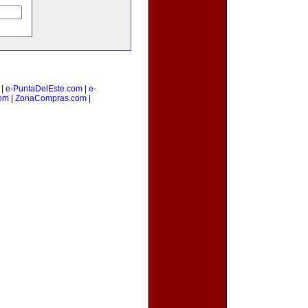
|
e-PuntaDelEste.com
|
e-
om
|
ZonaCompras.com
|