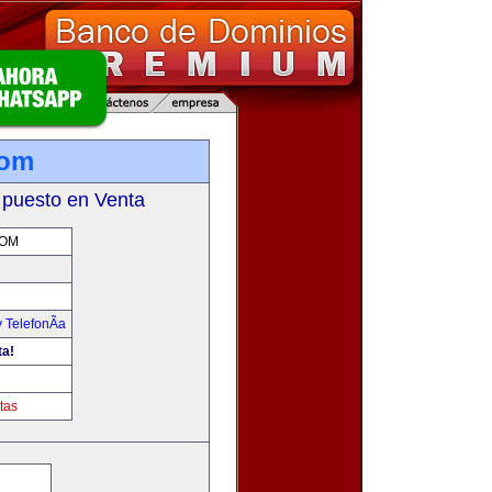
com
 puesto en Venta
COM
 TelefonÃ­a
ta!
tas