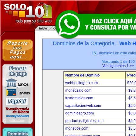
Dominios de la Categoría -
Web H
151 dominios en esta categ
Mostrando 1 de 150
Ver siguientes 1 >>
Nombre de Dominio
Prec
webhostingpro.com
$20,
monetizalo.com
$9,
tusdominios.com
$5,
capacitacionweb.com
$5,
dominiospro.com
$5,
productosdigitales.com
$4,
monetice.com
$3,