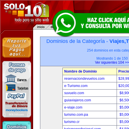
Dominios de la Categoría -
Viajes,
254 dominios en esta categ
Mostrando 1 de 150
Ver siguientes 104 >>
Nombre de Dominio
Precio
reservaciondevuelos.com
$28,9
e-Turismo.com
$20,0
suvuelo.com
$8,90
guiaviajeros.com
$6,50
e-viaje.com
$5,00
turismo.com.pa
$5,00
turismo.cr
$5,00