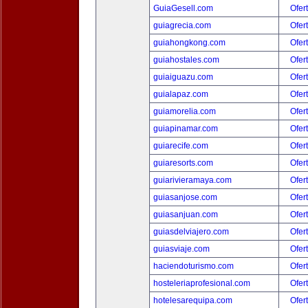
GuiaGesell.com
Ofer
guiagrecia.com
Ofer
guiahongkong.com
Ofer
guiahostales.com
Ofer
guiaiguazu.com
Ofer
guialapaz.com
Ofer
guiamorelia.com
Ofer
guiapinamar.com
Ofer
guiarecife.com
Ofer
guiaresorts.com
Ofer
guiarivieramaya.com
Ofer
guiasanjose.com
Ofer
guiasanjuan.com
Ofer
guiasdelviajero.com
Ofer
guiasviaje.com
Ofer
haciendoturismo.com
Ofer
hosteleriaprofesional.com
Ofer
hotelesarequipa.com
Ofer