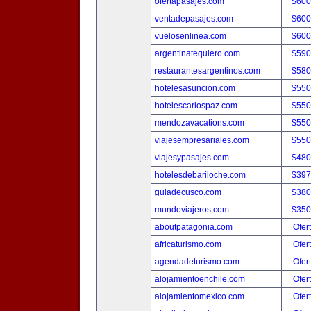
ofertapasajes.com
$600
ventadepasajes.com
$600
vuelosenlinea.com
$600
argentinatequiero.com
$590
restaurantesargentinos.com
$580
hotelesasuncion.com
$550
hotelescarlospaz.com
$550
mendozavacations.com
$550
viajesempresariales.com
$550
viajesypasajes.com
$480
hotelesdebariloche.com
$397
guiadecusco.com
$380
mundoviajeros.com
$350
aboutpatagonia.com
Ofer
africaturismo.com
Ofer
agendadeturismo.com
Ofer
alojamientoenchile.com
Ofer
alojamientomexico.com
Ofer