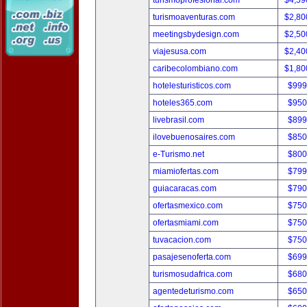
turismoprofesional.com
$4,59
turismoaventuras.com
$2,80
meetingsbydesign.com
$2,50
viajesusa.com
$2,40
caribecolombiano.com
$1,80
hotelesturisticos.com
$999
hoteles365.com
$950
livebrasil.com
$899
ilovebuenosaires.com
$850
e-Turismo.net
$800
miamiofertas.com
$799
guiacaracas.com
$790
ofertasmexico.com
$750
ofertasmiami.com
$750
tuvacacion.com
$750
pasajesenoferta.com
$699
turismosudafrica.com
$680
agentedeturismo.com
$650