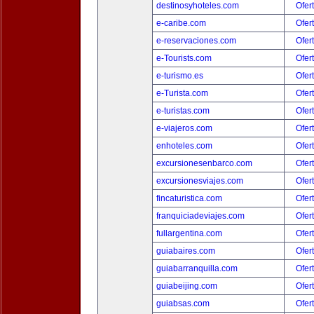
destinosyhoteles.com
Ofer
e-caribe.com
Ofer
e-reservaciones.com
Ofer
e-Tourists.com
Ofer
e-turismo.es
Ofer
e-Turista.com
Ofer
e-turistas.com
Ofer
e-viajeros.com
Ofer
enhoteles.com
Ofer
excursionesenbarco.com
Ofer
excursionesviajes.com
Ofer
fincaturistica.com
Ofer
franquiciadeviajes.com
Ofer
fullargentina.com
Ofer
guiabaires.com
Ofer
guiabarranquilla.com
Ofer
guiabeijing.com
Ofer
guiabsas.com
Ofer