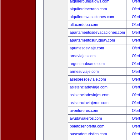
alquilerbungalows.com
Ofer
alquilerdeverano.com
Ofer
alquileresvacaciones.com
Ofer
altacordoba.com
Ofer
apartamentosdevacaciones.com
Ofer
apartamentosuruguay.com
Ofer
apuntesdeviaje.com
Ofer
areaviajes.com
Ofer
argentinateamo.com
Ofer
armesuviaje.com
Ofer
asesoresdeviaje.com
Ofer
asistenciadeviaje.com
Ofer
asistenciadeviajes.com
Ofer
asistenciaviajeros.com
Ofer
aventureros.com
Ofer
ayudaviajeros.com
Ofer
boletosenoferta.com
Ofer
buscadorturistico.com
Ofer