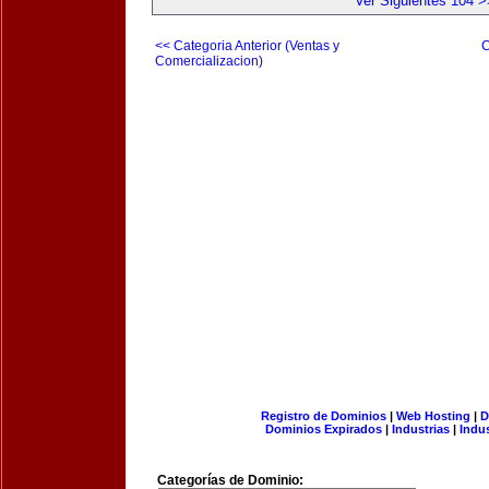
Ver Siguientes 104 >
<< Categoria Anterior (Ventas y
C
Comercializacion)
Registro de Dominios
|
Web Hosting
|
D
Dominios Expirados
|
Industrias
|
Indu
Categorías de Dominio: