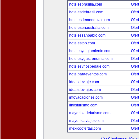
hotelesbrasilia.com
Ofer
hotelesdebrasil.com
Ofer
hotelesdemendoza.com
Ofer
hotelesenaustralia.com
Ofer
hotelessanpablo.com
Ofer
hotelestop.com
Ofer
hotelesyalojamiento.com
Ofer
hotelesygastronomia.com
Ofer
hotelesyhospedaje.com
Ofer
hotelparaeventos.com
Ofer
ideasdeviaje.com
Ofer
ideasdeviajes.com
Ofer
infovacaciones.com
Ofer
linksturismo.com
Ofer
mayoristadeturismo.com
Ofer
mayoristaviajes.com
Ofer
mexicoofertas.com
Ofer