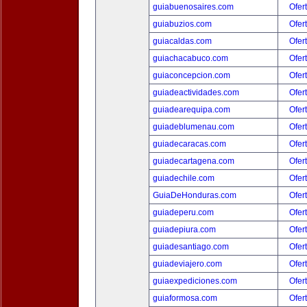
guiabuenosaires.com
Ofer
guiabuzios.com
Ofer
guiacaldas.com
Ofer
guiachacabuco.com
Ofer
guiaconcepcion.com
Ofer
guiadeactividades.com
Ofer
guiadearequipa.com
Ofer
guiadeblumenau.com
Ofer
guiadecaracas.com
Ofer
guiadecartagena.com
Ofer
guiadechile.com
Ofer
GuiaDeHonduras.com
Ofer
guiadeperu.com
Ofer
guiadepiura.com
Ofer
guiadesantiago.com
Ofer
guiadeviajero.com
Ofer
guiaexpediciones.com
Ofer
guiaformosa.com
Ofer