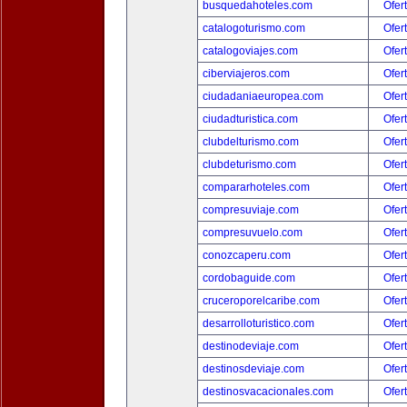
busquedahoteles.com
Ofer
catalogoturismo.com
Ofer
catalogoviajes.com
Ofer
ciberviajeros.com
Ofer
ciudadaniaeuropea.com
Ofer
ciudadturistica.com
Ofer
clubdelturismo.com
Ofer
clubdeturismo.com
Ofer
compararhoteles.com
Ofer
compresuviaje.com
Ofer
compresuvuelo.com
Ofer
conozcaperu.com
Ofer
cordobaguide.com
Ofer
cruceroporelcaribe.com
Ofer
desarrolloturistico.com
Ofer
destinodeviaje.com
Ofer
destinosdeviaje.com
Ofer
destinosvacacionales.com
Ofer